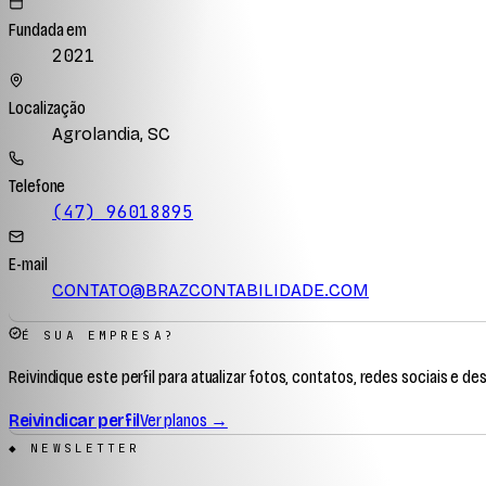
Fundada em
2021
Localização
Agrolandia, SC
Telefone
(47) 96018895
E-mail
CONTATO@BRAZCONTABILIDADE.COM
É SUA EMPRESA?
Reivindique este perfil para atualizar fotos, contatos, redes sociais e de
Reivindicar perfil
Ver planos →
◆ NEWSLETTER