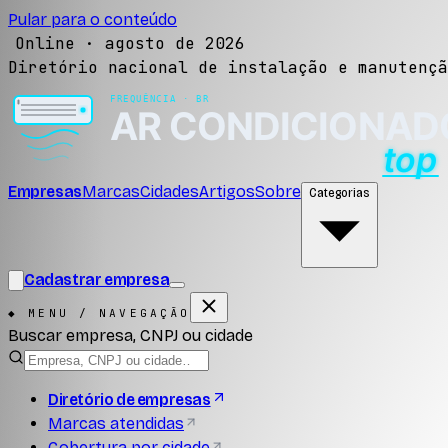
Pular para o conteúdo
Online ·
agosto de 2026
Diretório nacional de instalação e manutençã
Empresas
Marcas
Cidades
Artigos
Sobre
Categorias
Cadastrar empresa
◆ MENU / NAVEGAÇÃO
Buscar empresa, CNPJ ou cidade
Diretório de empresas
Marcas atendidas
Cobertura por cidade