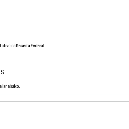
ativo na Receita Federal.
AS
liar abaixo.