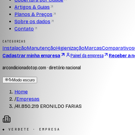
Artigos & Guias
Planos & Preços
Sobre os dados
Contato
CATEGORIAS
Instalação
Manutenção
Higienização
Marcas
Comparativos
Cadastrar minha empresa
Painel da empresa
Receber a n
arcondicionadotop.com · diretório nacional
Modo escuro
Home
/
Empresas
/
41.850.219 ERONILDO FARIAS
◆ VERBETE · EMPRESA