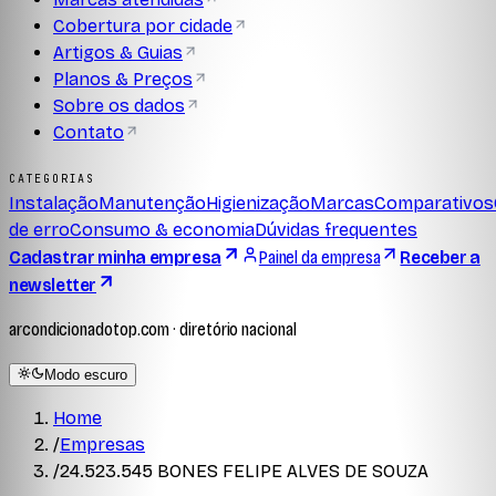
Cobertura por cidade
Artigos & Guias
Planos & Preços
Sobre os dados
Contato
CATEGORIAS
Instalação
Manutenção
Higienização
Marcas
Comparativos
de erro
Consumo & economia
Dúvidas frequentes
Cadastrar minha empresa
Painel da empresa
Receber a
newsletter
arcondicionadotop.com · diretório nacional
Modo escuro
Home
/
Empresas
/
24.523.545 BONES FELIPE ALVES DE SOUZA