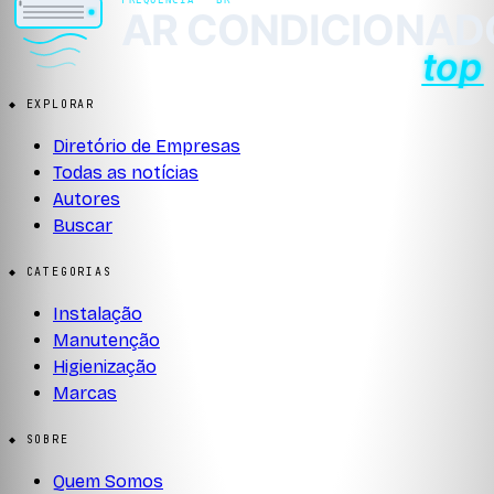
◆ EXPLORAR
Diretório de Empresas
Todas as notícias
Autores
Buscar
◆ CATEGORIAS
Instalação
Manutenção
Higienização
Marcas
◆ SOBRE
Quem Somos