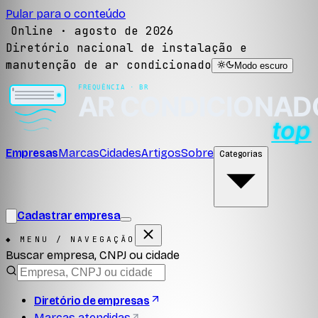
Pular para o conteúdo
Online ·
agosto de 2026
Diretório nacional de instalação e
manutenção de ar condicionado
Modo escuro
Empresas
Marcas
Cidades
Artigos
Sobre
Categorias
Cadastrar empresa
◆ MENU / NAVEGAÇÃO
Buscar empresa, CNPJ ou cidade
Diretório de empresas
Marcas atendidas