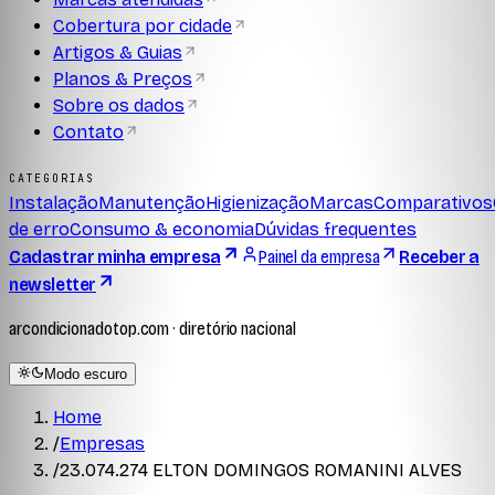
Cobertura por cidade
Artigos & Guias
Planos & Preços
Sobre os dados
Contato
CATEGORIAS
Instalação
Manutenção
Higienização
Marcas
Comparativos
de erro
Consumo & economia
Dúvidas frequentes
Cadastrar minha empresa
Painel da empresa
Receber a
newsletter
arcondicionadotop.com · diretório nacional
Modo escuro
Home
/
Empresas
/
23.074.274 ELTON DOMINGOS ROMANINI ALVES