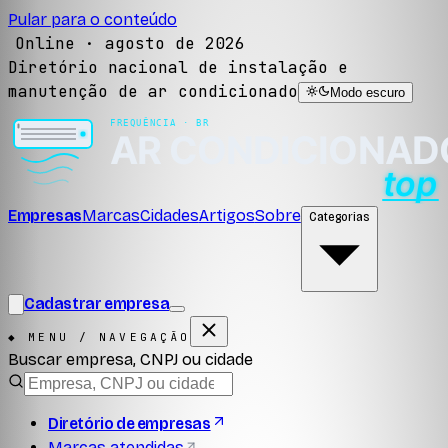
Pular para o conteúdo
Online ·
agosto de 2026
Diretório nacional de instalação e
manutenção de ar condicionado
Modo escuro
Empresas
Marcas
Cidades
Artigos
Sobre
Categorias
Cadastrar empresa
◆ MENU / NAVEGAÇÃO
Buscar empresa, CNPJ ou cidade
Diretório de empresas
Marcas atendidas