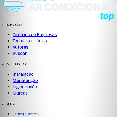
◆ EXPLORAR
Diretório de Empresas
Todas as notícias
Autores
Buscar
◆ CATEGORIAS
Instalação
Manutenção
Higienização
Marcas
◆ SOBRE
Quem Somos