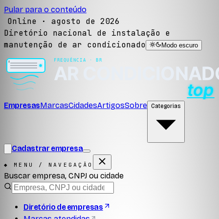
Pular para o conteúdo
Online ·
agosto de 2026
Diretório nacional de instalação e
manutenção de ar condicionado
Modo escuro
Empresas
Marcas
Cidades
Artigos
Sobre
Categorias
Cadastrar empresa
◆ MENU / NAVEGAÇÃO
Buscar empresa, CNPJ ou cidade
Diretório de empresas
Marcas atendidas