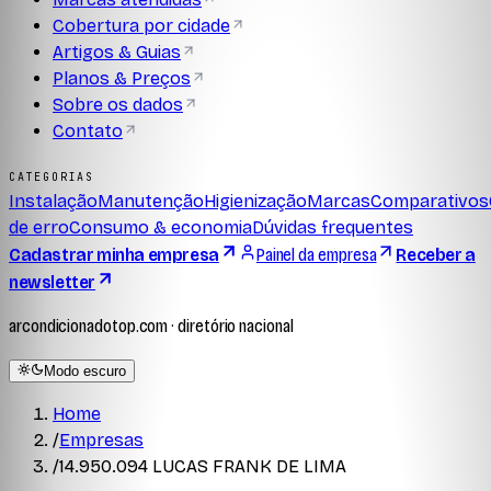
Cobertura por cidade
Artigos & Guias
Planos & Preços
Sobre os dados
Contato
CATEGORIAS
Instalação
Manutenção
Higienização
Marcas
Comparativos
de erro
Consumo & economia
Dúvidas frequentes
Cadastrar minha empresa
Painel da empresa
Receber a
newsletter
arcondicionadotop.com · diretório nacional
Modo escuro
Home
/
Empresas
/
14.950.094 LUCAS FRANK DE LIMA