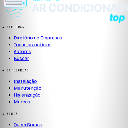
◆ EXPLORAR
Diretório de Empresas
Todas as notícias
Autores
Buscar
◆ CATEGORIAS
Instalação
Manutenção
Higienização
Marcas
◆ SOBRE
Quem Somos