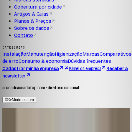
Cobertura por cidade
Artigos & Guias
Planos & Preços
Sobre os dados
Contato
CATEGORIAS
Instalação
Manutenção
Higienização
Marcas
Comparativos
de erro
Consumo & economia
Dúvidas frequentes
Cadastrar minha empresa
Painel da empresa
Receber a
newsletter
arcondicionadotop.com · diretório nacional
Modo escuro
Home
/
faq
/
Quanto custa 1 hora de ar-condicionado - O Que