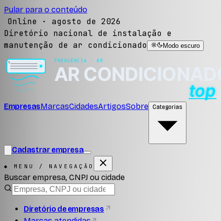
Pular para o conteúdo
Online ·
agosto de 2026
Diretório nacional de instalação e
manutenção de ar condicionado
Modo escuro
Empresas
Marcas
Cidades
Artigos
Sobre
Categorias
Cadastrar empresa
◆ MENU / NAVEGAÇÃO
Buscar empresa, CNPJ ou cidade
Diretório de empresas
Marcas atendidas