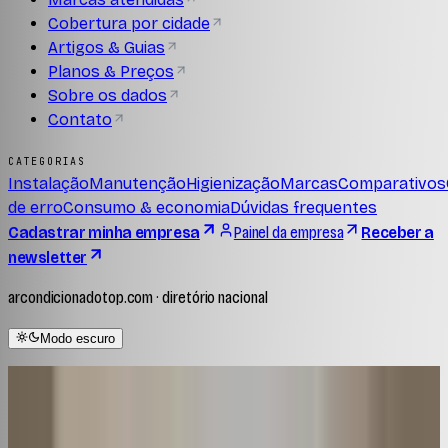
Cobertura por cidade
Artigos & Guias
Planos & Preços
Sobre os dados
Contato
CATEGORIAS
Instalação
Manutenção
Higienização
Marcas
Comparativos
de erro
Consumo & economia
Dúvidas frequentes
Cadastrar minha empresa
Painel da empresa
Receber a
newsletter
arcondicionadotop.com · diretório nacional
Modo escuro
Home
/
faq
/
Qual marca e dual inverter: Guia Detalhado