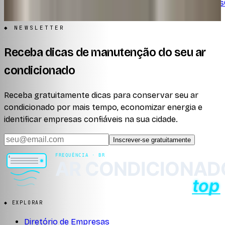
Instalação
Manutenção
Higienização
Marcas
Comparativos
de erro
Consumo & economia
Dúvidas frequentes
◆ NEWSLETTER
Receba dicas de manutenção do seu ar
condicionado
Receba gratuitamente dicas para conservar seu ar
condicionado por mais tempo, economizar energia e
identificar empresas confiáveis na sua cidade.
Inscrever-se gratuitamente
◆ EXPLORAR
Diretório de Empresas