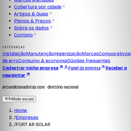
Cobertura por cidade
Artigos & Guias
Planos & Preços
Sobre os dados
Contato
CATEGORIAS
Instalação
Manutenção
Higienização
Marcas
Comparativos
de erro
Consumo & economia
Dúvidas frequentes
Cadastrar minha empresa
Painel da empresa
Receber a
newsletter
arcondicionadotop.com · diretório nacional
Modo escuro
Home
/
Empresas
/
FORT AR SOLAR