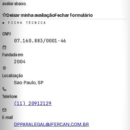
avaliar abaixo.
Deixar minha avaliação
Fechar formulário
◆ FICHA TÉCNICA
CNPJ
07.160.883/0001-46
Fundada em
2004
Localização
Sao Paulo, SP
Telefone
(11) 20912129
E-mail
DPPARALEGAL@JFERCAN.COM.BR