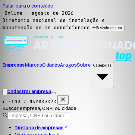
Pular para o conteúdo
Online ·
agosto de 2026
Diretório nacional de instalação e
manutenção de ar condicionado
Modo escuro
Empresas
Marcas
Cidades
Artigos
Sobre
Categorias
Cadastrar empresa
◆ MENU / NAVEGAÇÃO
Buscar empresa, CNPJ ou cidade
Diretório de empresas
Marcas atendidas