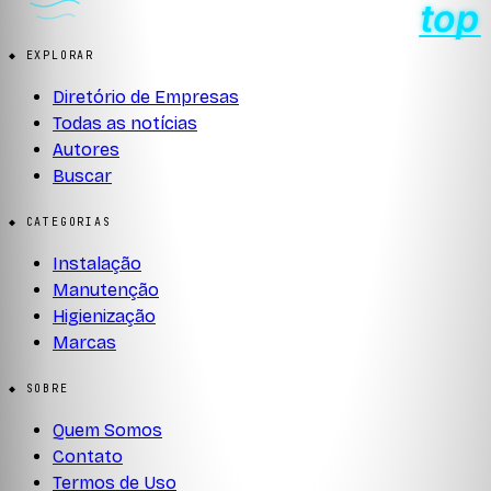
◆ EXPLORAR
Diretório de Empresas
Todas as notícias
Autores
Buscar
◆ CATEGORIAS
Instalação
Manutenção
Higienização
Marcas
◆ SOBRE
Quem Somos
Contato
Termos de Uso