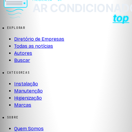
◆ EXPLORAR
Diretório de Empresas
Todas as notícias
Autores
Buscar
◆ CATEGORIAS
Instalação
Manutenção
Higienização
Marcas
◆ SOBRE
Quem Somos