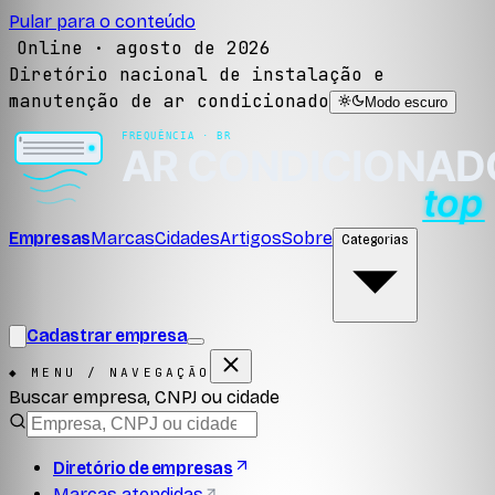
Pular para o conteúdo
Online ·
agosto de 2026
Diretório nacional de instalação e
manutenção de ar condicionado
Modo escuro
Empresas
Marcas
Cidades
Artigos
Sobre
Categorias
Cadastrar empresa
◆ MENU / NAVEGAÇÃO
Buscar empresa, CNPJ ou cidade
Diretório de empresas
Marcas atendidas