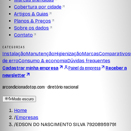
Cobertura por cidade
Artigos & Guias
Planos & Preços
Sobre os dados
Contato
CATEGORIAS
Instalação
Manutenção
Higienização
Marcas
Comparativos
de erro
Consumo & economia
Dúvidas frequentes
Cadastrar minha empresa
Painel da empresa
Receber a
newsletter
arcondicionadotop.com · diretório nacional
Modo escuro
Home
/
Empresas
/
EDSON DO NASCIMENTO SILVA 79208959791