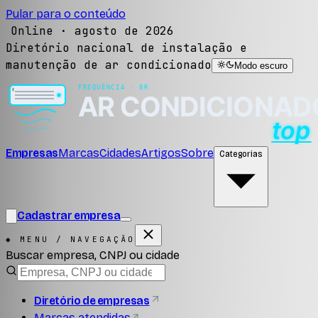
Pular para o conteúdo
Online ·
agosto de 2026
Diretório nacional de instalação e
manutenção de ar condicionado
Modo escuro
Empresas
Marcas
Cidades
Artigos
Sobre
Categorias
Cadastrar empresa
◆ MENU / NAVEGAÇÃO
Buscar empresa, CNPJ ou cidade
Diretório de empresas
Marcas atendidas