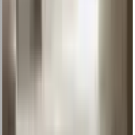
facilmente
MANUTENÇÃO
Como Limpar Ar Condicionado Portátil Springer
- Aprenda Agora
MANUTENÇÃO
Como limpar ar condicionado portátil Midea
passo a passo
Mais lidas da semana
1
Ar condicionado de 9000 BTUs: quantos
metros quadrados ele refrigera?