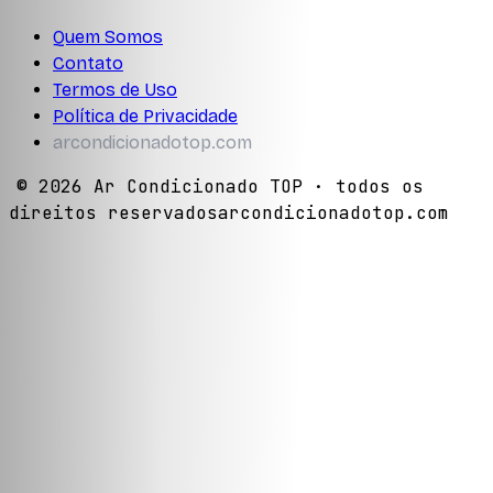
Quem Somos
Contato
Termos de Uso
Política de Privacidade
arcondicionadotop.com
©
2026
Ar Condicionado TOP
· todos os
direitos reservados
arcondicionadotop.com