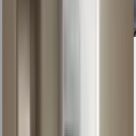
Imagem ilustrativa. Fonte: arquivo editorial.
Neste artigo
O filtro de ar é uma peça importante para o bom
funcionamento do
ar-condicionado
. Por isso, é essencial
saber como removê-lo e limpá-lo corretamente para
garantir o ar puro e o equipamento eficiente por mais
tempo.
Aprender como limpar filtro de ar condicionado