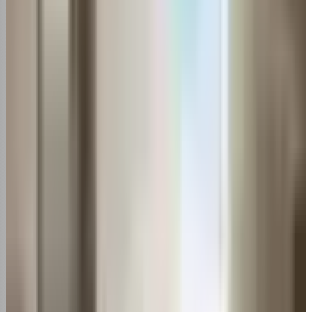
Receita Federal
— sem perfis fakes do Google Maps. LG,
Samsung, Midea, Daikin, Springer, Elgin, Philco, Consul,
Gree e mais.
Ver empresas
verificadas
NEWSLETTER
Assine e receba dicas práticas de manutenção e economia.
Inscrever-se gratuitamente
◆ VEJA TAMBÉM
MANUTENÇÃO
Como limpar ar condicionado portátil
Electrolux: Guia passo a passo
MANUTENÇÃO
Como limpar ar condicionado portátil Philco