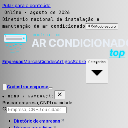
Pular para o conteúdo
Online ·
agosto de 2026
Diretório nacional de instalação e
manutenção de ar condicionado
Modo escuro
Empresas
Marcas
Cidades
Artigos
Sobre
Categorias
Cadastrar empresa
◆ MENU / NAVEGAÇÃO
Buscar empresa, CNPJ ou cidade
Diretório de empresas
Marcas atendidas