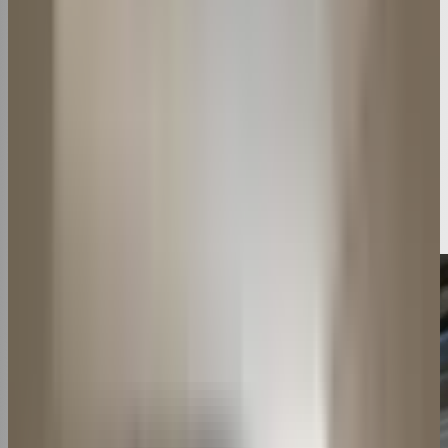
completo
◆
MANUTENÇÃO
Como limpar filtro de ar condicionado? Um
guia completo
18 de novembro de 2023
3
min de
Por
César Walsh
·
·
leitura
Compartilhar:
WhatsApp
LinkedIn
X
Copiar link