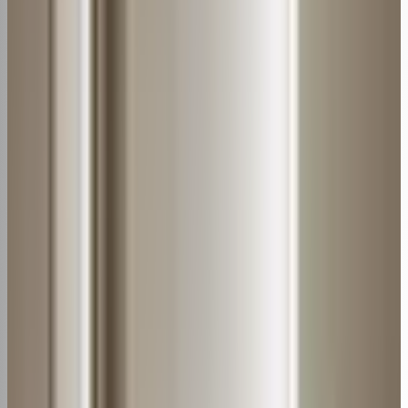
Se o filtro estiver muito sujo, use uma escova macia ou
esponja com detergente neutro para esfregar e
remover bem todas as impurezas incubrustadas.
6. Desinfecção
Borrife um produto bactericida no filtro para desinfectá-
lo, removendo fungos e bactérias.
[azonpress limit="4" template="list" type="bestseller"
keyword="defletor ar condicionado"]
Itens necessários
Você vai precisar destes itens básicos:
Água morna
Sabão ou detergente neutro
Escova ou esponja macia