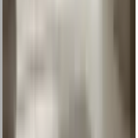
113
visualizações
2
Tabela Código de Erro LG Inverter: Guia
Completo
106
visualizações
3
Tabela de Erros Ar Condicionado Philco - Guia
de Solução
78
visualizações
4
Onde fica o filtro do ar condicionado? Saiba
agora!
59
visualizações