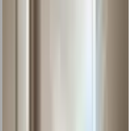
de luz mais em conta. Adote essa limpeza periódica na
rotina e aproveite o clima sempre agradável.
Precisando de
manutenção de ar condicionado
?
perto de você
Diretório nacional com
empresas verificadas pela
Receita Federal
— sem perfis fakes do Google Maps. LG,
Samsung, Midea, Daikin, Springer, Elgin, Philco, Consul,
Gree e mais.
Ver empresas
verificadas
Neste artigo
Quando limpar o filtro de ar-condicionado
Como remover o filtro para limpeza
Modelos split