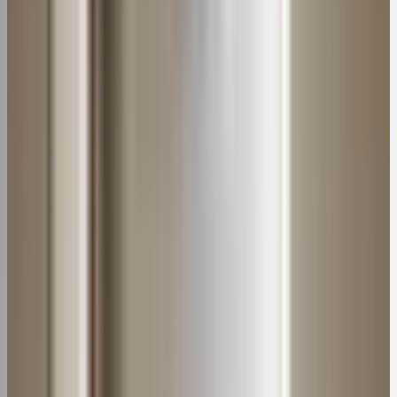
cada 30 dias está bom.
No verão ou épocas de uso mais intenso do ar-
condicionado, limpe o filtro a cada 15 dias
obrigatoriamente.
[azonpress limit="4" template="list" type="bestseller"
keyword="limpador ar condicionado residencial"]
Como remover o filtro para limpeza
Antes de iniciar a
limpeza
, é preciso saber como remover
o filtro corretamente:
Modelos split
Desligue o aparelho
Abra o painel frontal
Localize o filtro atrás de uma grade ou encaixado