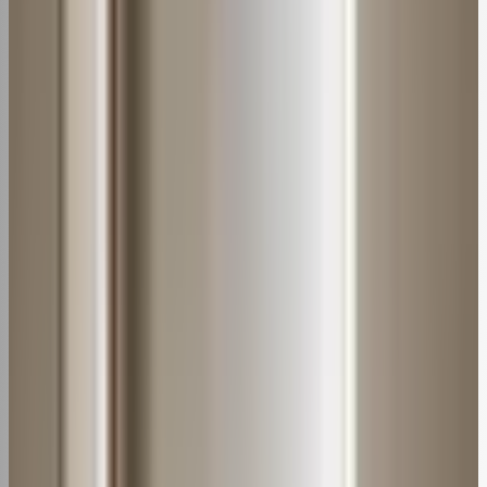
Remova-o puxando delicadamente pela alça
Modelos de janela
Desligue o aparelho e abra o painel frontal
O filtro geralmente fica na parte traseira superior
Puxe a trava e deslize o filtro para fora
[azonpress limit="4" template="list" type="bestseller"
keyword="perfume para ar condicionado"]
Limpeza do filtro de ar-condicionado
Agora queremoveu o filtro, siga o passo a passo para
limpá-lo corretamente:
1. Aspiração a seco
Use um aspirador de pó ou uma escova macia para
remover o pó e sujeiras soltas. Isso já ajuda bastante.