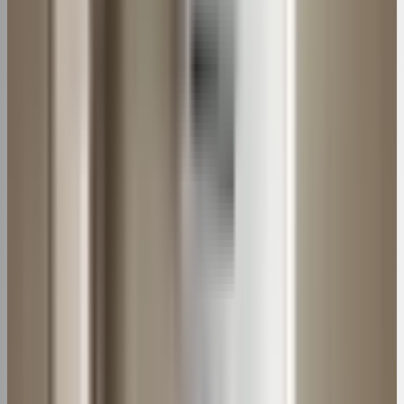
periodicamente é fundamental para evitar entupimentos
e manter a qualidade do ar.
A
limpeza
regular do filtro, seja split ou modelo de janela,
aumenta a durabilidade do aparelho e melhora a
qualidade do ar. Além disso, previne o entupimento que
sobrecarrega o motor.
Aprenda neste artigo como
limpar
passo a passo o filtro
do ar-condicionado de forma prática e segura.
Quando limpar o filtro de ar-condicionado
A recomendação dos fabricantes é limpar o filtro a cada
15 ou 30 dias, no máximo. Porém, tudo depende da
quantidade de uso do equipamento e do ambiente.
Em locais com muito pó, circulação de pessoas,
fumantes ou animais de estimação, o ideal é limpar o
filtro a cada 15 dias. Já para uso residencial comum, a