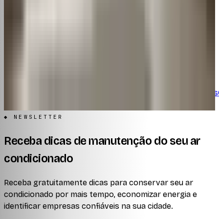
5
LG Dual Inverter Piscando 8 Vezes:
Diagnóstico e Soluções
44
visualizações
◆ CADERNOS DO ALMANAQUE
Instalação
Manutenção
Higienização
Marcas
Comparativos
de erro
Consumo & economia
Dúvidas frequentes
◆ NEWSLETTER
Receba dicas de manutenção do seu ar
condicionado
Receba gratuitamente dicas para conservar seu ar
condicionado por mais tempo, economizar energia e
identificar empresas confiáveis na sua cidade.