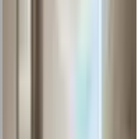
Modelos de janela
Limpeza do filtro de ar-condicionado
1. Aspiração a seco
2. Lavagem com água
3. Enxágue
4. Secagem
5. Limpeza profunda
6. Desinfecção
Itens necessários
Dicas de limpeza
Conclusão sobre "Como limpar filtro de ar
condicionado"
Precisando de
manutenção de ar condicionado
?
perto de você
Diretório nacional com
empresas verificadas pela