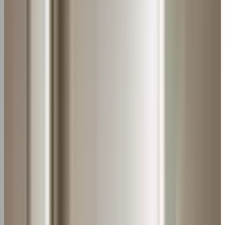
Balde ou bacia
Produto bactericida
Pano ou papel toalha
Local arejado e sombreado para secagem
Jamais utilize produtos abrasivos, solventes químicos ou
água sanitária na limpeza do filtro pois podem danificar o
material.
[azonpress limit="4" template="list" type="bestseller"
keyword="Controle Remoto Ar Condiconado Split
Universal"]
Dicas de limpeza
Algumas
dicas
importantes na hora de limpar o filtro:
Nunca lave o filtro com o ar-condicionado ligado na
tomada;