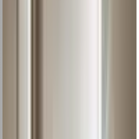
Seque totalmente antes de recolocar, nunca úmido;
Limpe o encaixe e a moldura do filtro também;
Aspire as serpentinas junto para remover poeira;
Confira o estado do filtro e substitua se
necessário.
[azonpress limit="4" template="list" type="bestseller"
keyword="Ar Condicionado Suporte De Parede Controle
Universal"]
Conclusão
sobre "Como limpar filtro de ar
condicionado"
Agora você sabe exatamente como remover e limpar
corretamente o filtro de ar do ar-condicionado split ou
de janela.
Com uma limpeza a cada 15 ou 30 dias, seu equipamento
vai funcionar muito melhor, o ar ficar mais puro e a conta