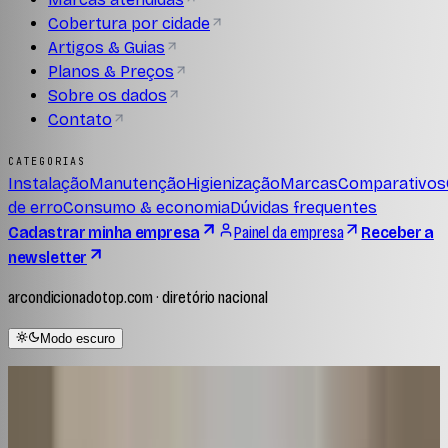
Cobertura por cidade
Artigos & Guias
Planos & Preços
Sobre os dados
Contato
CATEGORIAS
Instalação
Manutenção
Higienização
Marcas
Comparativos
de erro
Consumo & economia
Dúvidas frequentes
Cadastrar minha empresa
Painel da empresa
Receber a
newsletter
arcondicionadotop.com · diretório nacional
Modo escuro
Home
/
Manutenção
/
Como limpar filtro de ar condicionado? Um guia