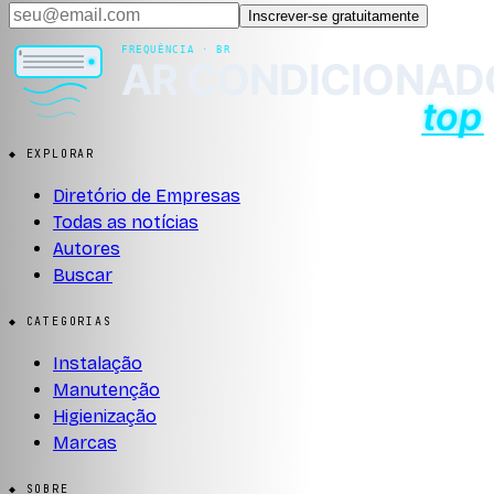
Inscrever-se gratuitamente
◆ EXPLORAR
Diretório de Empresas
Todas as notícias
Autores
Buscar
◆ CATEGORIAS
Instalação
Manutenção
Higienização
Marcas
◆ SOBRE