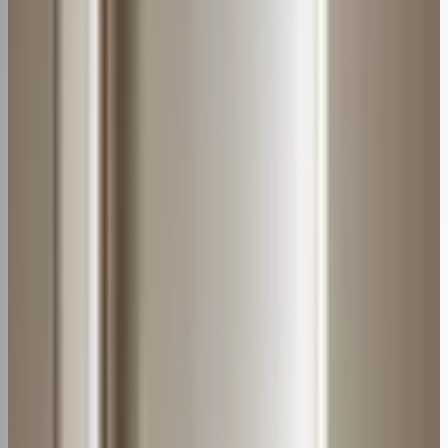
2. Lavagem com água
Coloque o filtro de molho em um balde com água morna
e sabão neutro por cerca de 15 minutos para amolecer a
sujeira.
3. Enxágue
Enxágue bem o filtro em água corrente, de preferência
de baixo para cima, para remover todo o sabão e
sujeiras.
4. Secagem
Deixe o filtro secar completamente ao ar livre antes de
recolocá-lo no
aparelho
. Isso pode levar de 6 a 8 horas.
5. Limpeza profunda