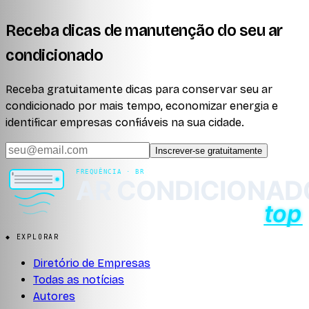
Receba dicas de manutenção do seu ar
condicionado
Receba gratuitamente dicas para conservar seu ar
condicionado por mais tempo, economizar energia e
identificar empresas confiáveis na sua cidade.
Inscrever-se gratuitamente
◆ EXPLORAR
Diretório de Empresas
Todas as notícias
Autores