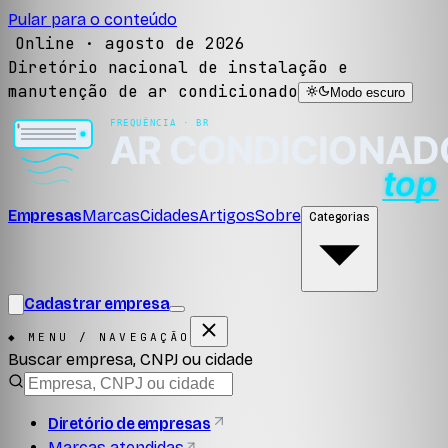
Pular para o conteúdo
Online ·
agosto de 2026
Diretório nacional de instalação e
manutenção de ar condicionado
Modo escuro
Empresas
Marcas
Cidades
Artigos
Sobre
Categorias
Cadastrar empresa
◆ MENU / NAVEGAÇÃO
Buscar empresa, CNPJ ou cidade
Diretório de empresas
Marcas atendidas