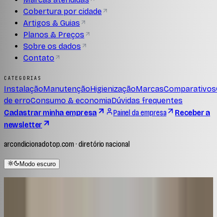
Cobertura por cidade
Artigos & Guias
Planos & Preços
Sobre os dados
Contato
CATEGORIAS
Instalação
Manutenção
Higienização
Marcas
Comparativos
de erro
Consumo & economia
Dúvidas frequentes
Cadastrar minha empresa
Painel da empresa
Receber a
newsletter
arcondicionadotop.com · diretório nacional
Modo escuro
Home
/
avaliacao
/
Ar Condicionado Midea ou Samsung: Qual é a