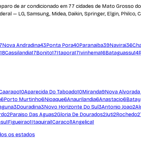
eparo de ar condicionado em
77
cidades
de
Mato Grosso do
ral — LG, Samsung, Midea, Daikin, Springer, Elgin, Philco, 
7
Nova Andradina
43
Ponta Pora
40
Paranaiba
39
Navirai
36
Cha
a
18
Cassilandia
17
Bonito
17
Itapora
17
Ivinhema
16
Bataguassu
14
Caarapo
10
Aparecida Do Taboado
10
Miranda
9
Nova Alvorada 
a
6
Porto Murtinho
6
Nioaque
6
Anaurilandia
6
Anastacio
6
Batay
Laguna
3
Douradina
3
Novo Horizonte Do Sul
3
Antonio Joao
2
Al
rdo
2
Paraiso Das Aguas
2
Gloria De Dourados
2
Juti
2
Rochedo
2
ssu
1
Figueirao
1
Itaquirai
1
Caracol
1
Angelica
1
dos os estados