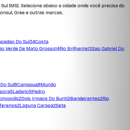
 Sul
(
MS
). Selecione abaixo a cidade onde você precisa do
Consul, Gree e outras marcas.
padao Do Sul
34
Costa
Rio Verde De Mato Grosso
14
Rio Brilhante
13
Sao Gabriel Do
Do Sul
8
Camapua
8
Mundo
pora
5
Ladario
5
Pedro
cinopolis
2
Dois Irmaos Do Buriti
2
Bandeirantes
2
Rio
Terenos
2
Laguna Carapa
2
Sete