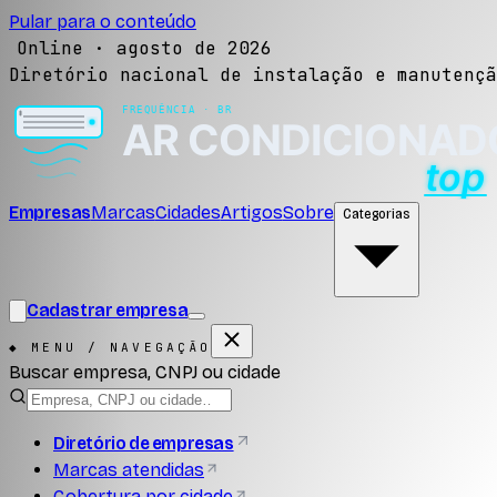
Pular para o conteúdo
Online ·
agosto de 2026
Diretório nacional de instalação e manutençã
Empresas
Marcas
Cidades
Artigos
Sobre
Categorias
Cadastrar empresa
◆ MENU / NAVEGAÇÃO
Buscar empresa, CNPJ ou cidade
Diretório de empresas
Marcas atendidas
Cobertura por cidade