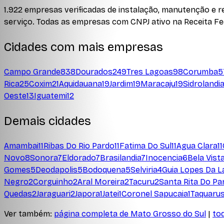
1.922
empresas verificadas de instalação, manutenção e r
serviço. Todas as empresas com CNPJ ativo na Receita Fede
Cidades com mais empresas
Campo Grande
838
Dourados
249
Tres Lagoas
98
Corumba
5
Rica
25
Coxim
21
Aquidauana
19
Jardim
19
Maracaju
19
Sidrolandi
Oeste
13
Iguatemi
12
Demais cidades
Amambai
11
Ribas Do Rio Pardo
11
Fatima Do Sul
11
Agua Clara
11
Novo
8
Sonora
7
Eldorado
7
Brasilandia
7
Inocencia
6
Bela Vist
Gomes
5
Deodapolis
5
Bodoquena
5
Selviria
4
Guia Lopes Da 
Negro
2
Corguinho
2
Aral Moreira
2
Tacuru
2
Santa Rita Do Pa
Quedas
2
Jaraguari
2
Japora
1
Jatei
1
Coronel Sapucaia
1
Taquaru
Ver também:
página completa de
Mato Grosso do Sul
|
to