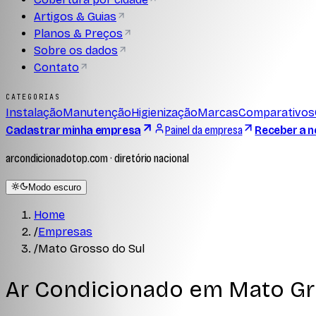
Artigos & Guias
Planos & Preços
Sobre os dados
Contato
CATEGORIAS
Instalação
Manutenção
Higienização
Marcas
Comparativos
Cadastrar minha empresa
Painel da empresa
Receber a n
arcondicionadotop.com · diretório nacional
Modo escuro
Home
/
Empresas
/
Mato Grosso do Sul
Ar Condicionado em
Mato Gr