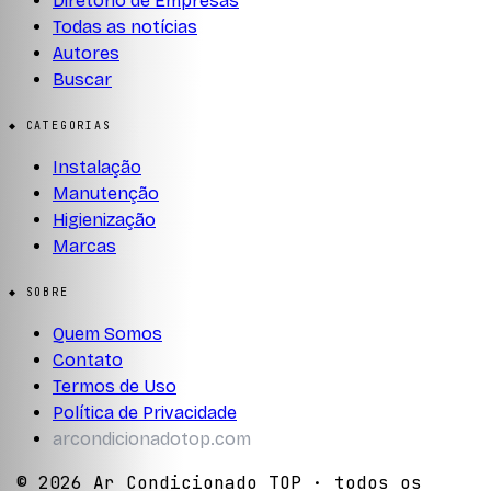
Diretório de Empresas
Todas as notícias
Autores
Buscar
◆ CATEGORIAS
Instalação
Manutenção
Higienização
Marcas
◆ SOBRE
Quem Somos
Contato
Termos de Uso
Política de Privacidade
arcondicionadotop.com
©
2026
Ar Condicionado TOP
· todos os