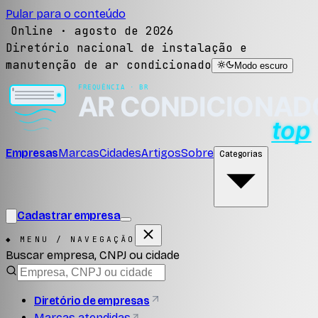
Pular para o conteúdo
Online ·
agosto de 2026
Diretório nacional de instalação e
manutenção de ar condicionado
Modo escuro
Empresas
Marcas
Cidades
Artigos
Sobre
Categorias
Cadastrar empresa
◆ MENU / NAVEGAÇÃO
Buscar empresa, CNPJ ou cidade
Diretório de empresas
Marcas atendidas