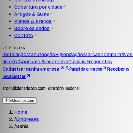
Cobertura por cidade
Artigos & Guias
Planos & Preços
Sobre os dados
Contato
CATEGORIAS
Instalação
Manutenção
Higienização
Marcas
Comparativos
de erro
Consumo & economia
Dúvidas frequentes
Cadastrar minha empresa
Painel da empresa
Receber a
newsletter
arcondicionadotop.com · diretório nacional
Modo escuro
Home
/
Empresas
/
Bahia