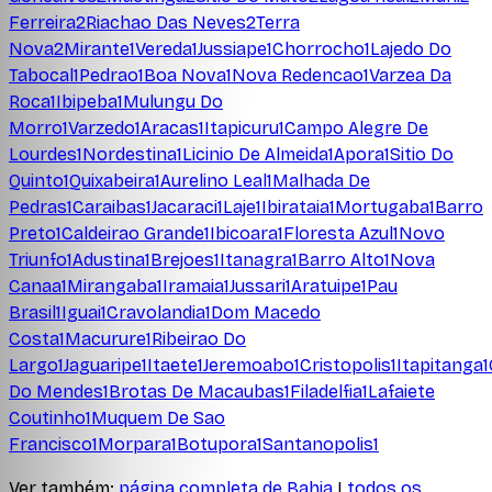
Ferreira
2
Riachao Das Neves
2
Terra
Nova
2
Mirante
1
Vereda
1
Jussiape
1
Chorrocho
1
Lajedo Do
Tabocal
1
Pedrao
1
Boa Nova
1
Nova Redencao
1
Varzea Da
Roca
1
Ibipeba
1
Mulungu Do
Morro
1
Varzedo
1
Aracas
1
Itapicuru
1
Campo Alegre De
Lourdes
1
Nordestina
1
Licinio De Almeida
1
Apora
1
Sitio Do
Quinto
1
Quixabeira
1
Aurelino Leal
1
Malhada De
Pedras
1
Caraibas
1
Jacaraci
1
Laje
1
Ibirataia
1
Mortugaba
1
Barro
Preto
1
Caldeirao Grande
1
Ibicoara
1
Floresta Azul
1
Novo
Triunfo
1
Adustina
1
Brejoes
1
Itanagra
1
Barro Alto
1
Nova
Canaa
1
Mirangaba
1
Iramaia
1
Jussari
1
Aratuipe
1
Pau
Brasil
1
Iguai
1
Cravolandia
1
Dom Macedo
Costa
1
Macurure
1
Ribeirao Do
Largo
1
Jaguaripe
1
Itaete
1
Jeremoabo
1
Cristopolis
1
Itapitanga
1
Do Mendes
1
Brotas De Macaubas
1
Filadelfia
1
Lafaiete
Coutinho
1
Muquem De Sao
Francisco
1
Morpara
1
Botupora
1
Santanopolis
1
Ver também:
página completa de
Bahia
|
todos os