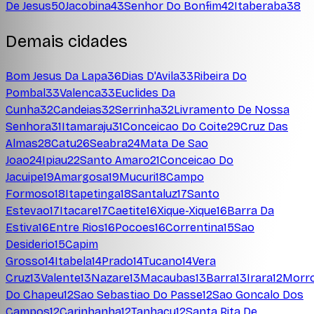
De Jesus
50
Jacobina
43
Senhor Do Bonfim
42
Itaberaba
38
Demais cidades
Bom Jesus Da Lapa
36
Dias D'Avila
33
Ribeira Do
Pombal
33
Valenca
33
Euclides Da
Cunha
32
Candeias
32
Serrinha
32
Livramento De Nossa
Senhora
31
Itamaraju
31
Conceicao Do Coite
29
Cruz Das
Almas
28
Catu
26
Seabra
24
Mata De Sao
Joao
24
Ipiau
22
Santo Amaro
21
Conceicao Do
Jacuipe
19
Amargosa
19
Mucuri
18
Campo
Formoso
18
Itapetinga
18
Santaluz
17
Santo
Estevao
17
Itacare
17
Caetite
16
Xique-Xique
16
Barra Da
Estiva
16
Entre Rios
16
Pocoes
16
Correntina
15
Sao
Desiderio
15
Capim
Grosso
14
Itabela
14
Prado
14
Tucano
14
Vera
Cruz
13
Valente
13
Nazare
13
Macaubas
13
Barra
13
Irara
12
Morr
Do Chapeu
12
Sao Sebastiao Do Passe
12
Sao Goncalo Dos
Campos
12
Carinhanha
12
Tanhacu
12
Santa Rita De