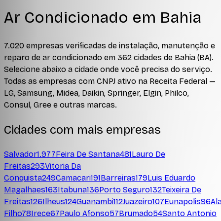
Ar Condicionado em
Bahia
7.020
empresas verificadas de instalação, manutenção e
reparo de ar condicionado em
362
cidades
de
Bahia
(
BA
).
Selecione abaixo a cidade onde você precisa do serviço.
Todas as empresas com CNPJ ativo na Receita Federal —
LG, Samsung, Midea, Daikin, Springer, Elgin, Philco,
Consul, Gree e outras marcas.
Cidades com mais empresas
Salvador
1.977
Feira De Santana
481
Lauro De
Freitas
293
Vitoria Da
Conquista
249
Camacari
191
Barreiras
179
Luis Eduardo
Magalhaes
163
Itabuna
136
Porto Seguro
132
Teixeira De
Freitas
126
Ilheus
124
Guanambi
112
Juazeiro
107
Eunapolis
96
Al
Filho
78
Irece
67
Paulo Afonso
57
Brumado
54
Santo Antonio